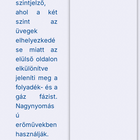
szintjelző,
ahol a két
szint az
üvegek
elhelyezkedé
se miatt az
elülső oldalon
elkülönítve
jeleníti meg a
folyadék- és a
gáz fázist.
Nagynyomás
ú
erőművekben
használják.