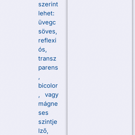
szerint
lehet:
üvegc
söves,
reflexi
ós,
transz
parens
,
bicolor
, vagy
mágne
ses
szintje
lző,