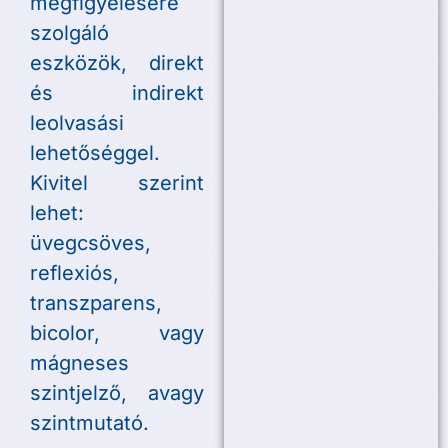
megfigyelésére
szolgáló
eszközök, direkt
és indirekt
leolvasási
lehetőséggel.
Kivitel szerint
lehet:
üvegcsöves,
reflexiós,
transzparens,
bicolor, vagy
mágneses
szintjelző, avagy
szintmutató.