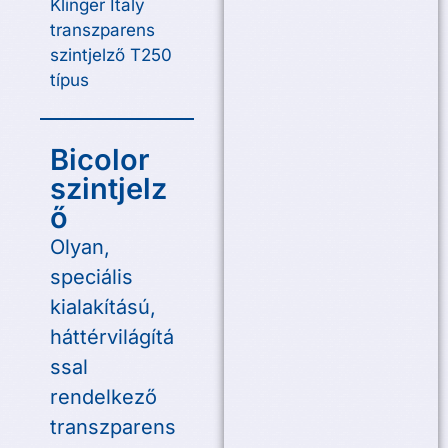
Klinger Italy
transzparens
szintjelző T250
típus
Bicolor
szintjelz
ő
Olyan,
speciális
kialakítású,
háttérvilágítá
ssal
rendelkező
transzparens