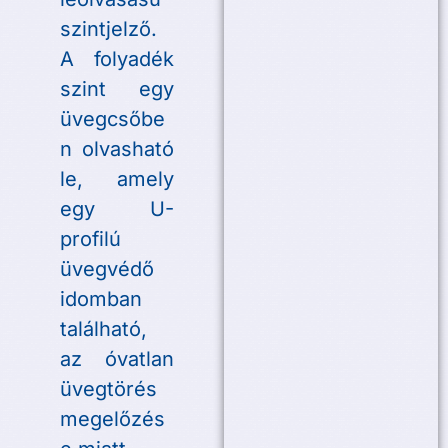
szintjelző.
A folyadék
szint egy
üvegcsőbe
n olvasható
le, amely
egy U-
profilú
üvegvédő
idomban
található,
az óvatlan
üvegtörés
megelőzés