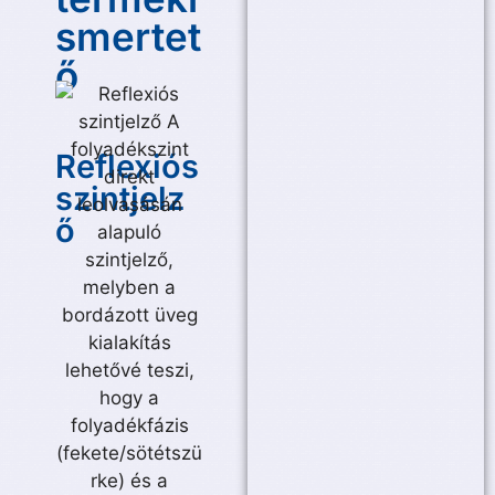
smertet
ő
Reflexiós
szintjelz
ő