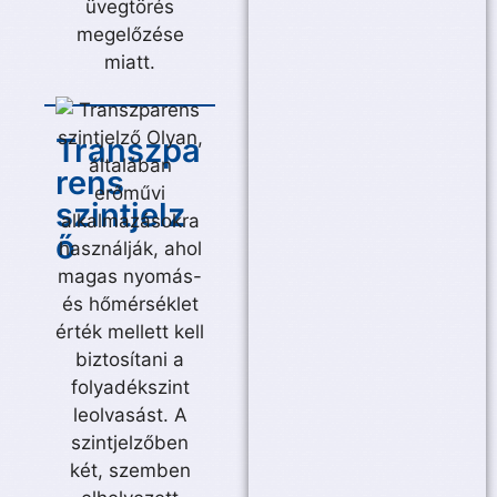
Transzpa
rens
szintjelz
ő