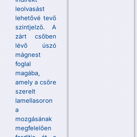
leolvasást
lehetővé tevő
szintjelző. A
zárt csőben
lévő úszó
mágnest
foglal
magába,
amely a csőre
szerelt
lamellasoron
a
mozgásának
megfelelően