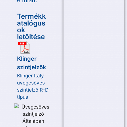
e miatt.
Termékk
atalógus
ok
letöltése
Klinger
szintjelzők
Klinger Italy
üvegcsöves
szintjelző R-D
típus