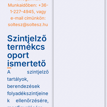
Munkaidőben: +36-
1-227-4945, vagy
e-mail címünkön:
soltesz@soltesz.hu
Szintjelző
termékcs
oport
ismertető
A szintjelző
tartályok,
berendezések
folyadékszintjeine
k ellenőrzésére,