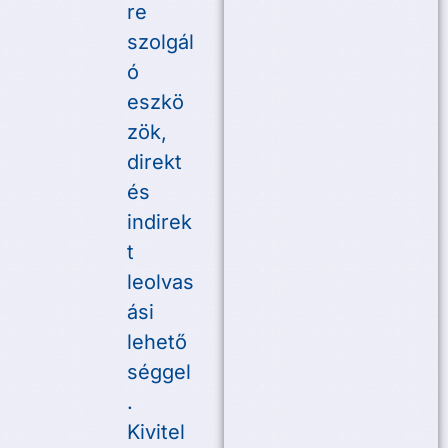
re
szolgál
ó
eszkö
zök,
direkt
és
indirek
t
leolvas
ási
lehető
séggel
.
Kivitel