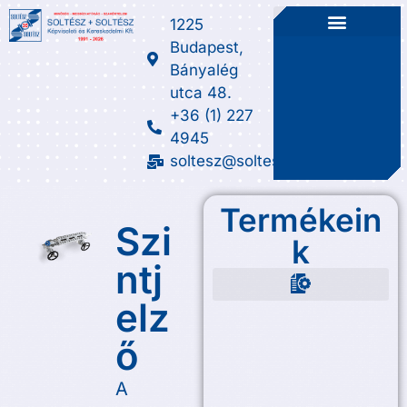
1225
Budapest,
Bányalég
utca 48.
+36 (1) 227
4945
soltesz@soltesz.hu
Termékein
Szi
k
ntj
elz
Fém-lágyanyag tömítések
Manométer szerelvények
Szennyfogó és szűréstechnika
Üveg, üvegtömítés, csillám
Üzem alatti szivárgás elhárítás
Visszacsapó szelep, csappantyú
ő
A