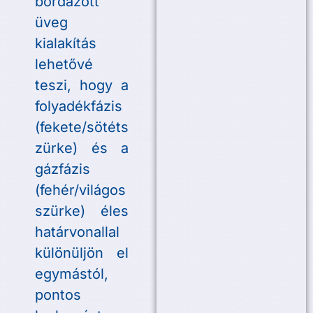
bordázott
üveg
kialakítás
lehetővé
teszi, hogy a
folyadékfázis
(fekete/sötéts
zürke) és a
gázfázis
(fehér/világos
szürke) éles
határvonallal
különüljön el
egymástól,
pontos