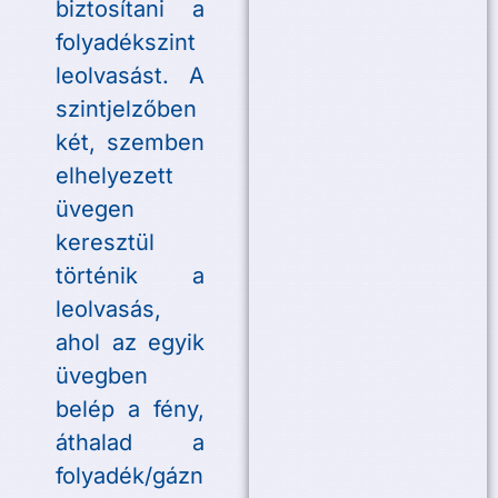
biztosítani a
folyadékszint
leolvasást. A
szintjelzőben
két, szemben
elhelyezett
üvegen
keresztül
történik a
leolvasás,
ahol az egyik
üvegben
belép a fény,
áthalad a
folyadék/gázn