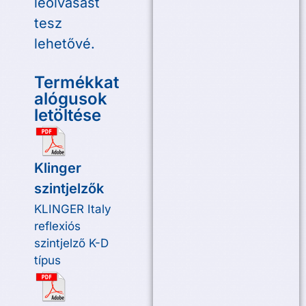
leolvasást
tesz
lehetővé.
Termékkat
alógusok
letöltése
Klinger
szintjelzők
KLINGER Italy
reflexiós
szintjelző K-D
típus