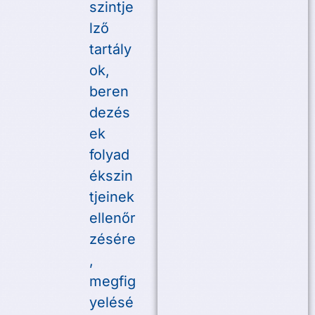
szintje
lző
tartály
ok,
beren
dezés
ek
folyad
ékszin
tjeinek
ellenőr
zésére
,
megfig
yelésé