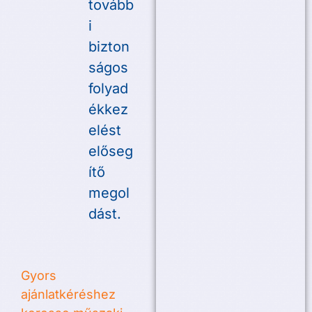
tovább
i
bizton
ságos
folyad
ékkez
elést
előseg
ítő
megol
dást.
Gyors
ajánlatkéréshez