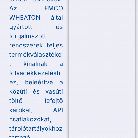
Az EMCO
WHEATON által
gyártott és
forgalmazott
rendszerek teljes
termékválasztéko
t kínálnak a
folyadékkezelésh
ez, beleértve a
közúti és vasúti
töltő – lefejtő
karokat, API
csatlakozókat,
tárolótartályokhoz
tartozó