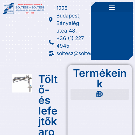
1225
Budapest,
Bányalég
utca 48.
+36 (1) 227
4945
soltesz@soltesz.hu
Termékein
Tölt
k
ő-
és
Fém-lágyanyag tömítések
Manométer szerelvények
Szennyfogó és szűréstechnika
Üveg, üvegtömítés, csillám
Üzem alatti szivárgás elhárítás
Visszacsapó szelep, csappantyú
lefe
jtők
aro