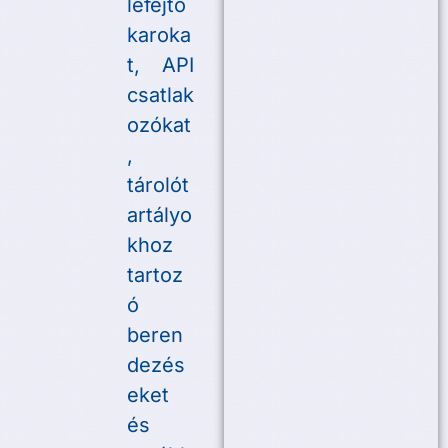
lefejtő
karoka
t, API
csatlak
ozókat
,
tárolót
artályo
khoz
tartoz
ó
beren
dezés
eket
és