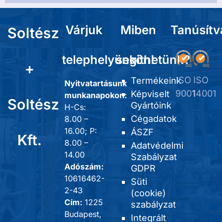
Várjuk
Miben
Tanúsítv
Soltész
telephelyünkön!
segíthetünk?
+
ISO
ISO
Termékeink
Nyitvatartásunk
9001
14001
Képviselt
munkanapokon:
Soltész
Gyártóink
H-Cs:
Cégadatok
8.00 –
16.00; P:
ÁSZF
Kft.
8.00 –
Adatvédelmi
14.00
Szabályzat
Adószám:
GDPR
10616462-
Süti
2-43
(cookie)
Cím:
1225
szabályzat
Budapest,
Integrált