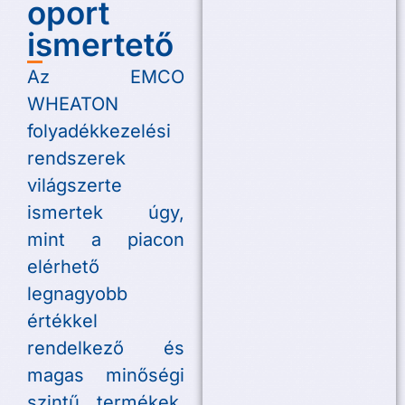
oport
ismertető
Az EMCO
WHEATON
folyadékkezelési
rendszerek
világszerte
ismertek úgy,
mint a piacon
elérhető
legnagyobb
értékkel
rendelkező és
magas minőségi
szintű termékek.