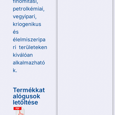
finomítási,
petrolkémiai,
vegyipari,
kriogenikus
és
élelmiszeripa
ri területeken
kiválóan
alkalmazható
k.
Termékkat
alógusok
letöltése