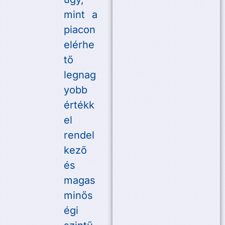
mint a
piacon
elérhe
tő
legnag
yobb
értékk
el
rendel
kező
és
magas
minős
égi