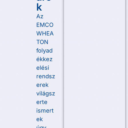
k
Az
EMCO
WHEA
TON
folyad
ékkez
elési
rendsz
erek
világsz
erte
ismert
ek
úgy,