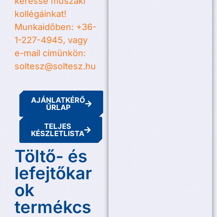
keresse műszaki
kollégáinkat!
Munkaidőben: +36-
1-227-4945, vagy
e-mail címünkön:
soltesz@soltesz.hu
AJÁNLATKÉRŐ
ŰRLAP
TELJES
KÉSZLETLISTA
Töltő- és
lefejtőkar
ok
termékcs