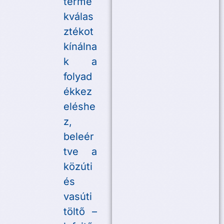
termé
kválas
ztékot
kínálna
k a
folyad
ékkez
eléshe
z,
beleér
tve a
közúti
és
vasúti
töltő –