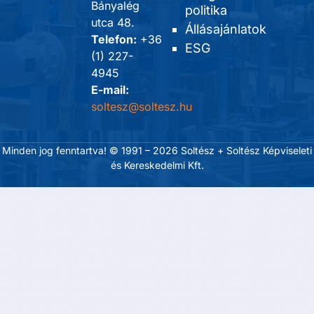
Bányalég
politika
utca 48.
Állásajánlatok
Telefon:
+36
ESG
(1) 227-
4945
E-mail:
soltesz@soltesz.hu
Minden jog fenntartva! © 1991 – 2026 Soltész + Soltész Képviseleti
és Kereskedelmi Kft.