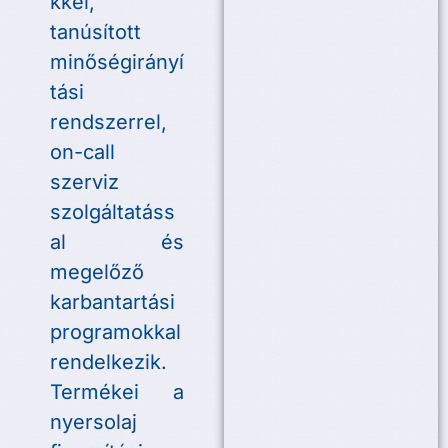
kkel,
tanúsított
minőségirányí
tási
rendszerrel,
on-call
szerviz
szolgáltatáss
al és
megelőző
karbantartási
programokkal
rendelkezik.
Termékei a
nyersolaj