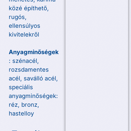
közé építhető,
rugós,
ellensúlyos
kivitelekről
Anyagminőségek
: szénacél,
rozsdamentes
acél, saválló acél,
speciális
anyagminőségek:
réz, bronz,
hastelloy