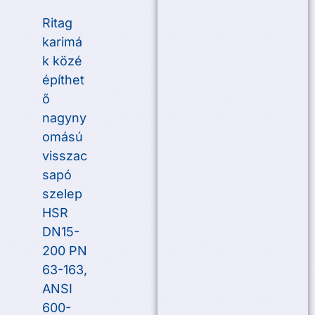
Ritag
karimá
k közé
építhet
ő
nagyny
omású
visszac
sapó
szelep
HSR
DN15-
200 PN
63-163,
ANSI
600-