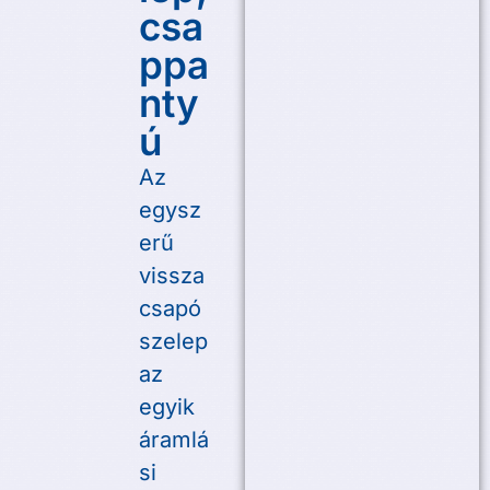
csa
ppa
nty
ú
Az
egysz
erű
vissza
csapó
szelep
az
egyik
áramlá
si