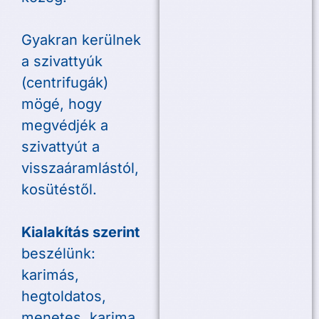
Gyakran kerülnek
a szivattyúk
(centrifugák)
mögé, hogy
megvédjék a
szivattyút a
visszaáramlástól,
kosütéstől.
Kialakítás szerint
beszélünk:
karimás,
hegtoldatos,
menetes, karima