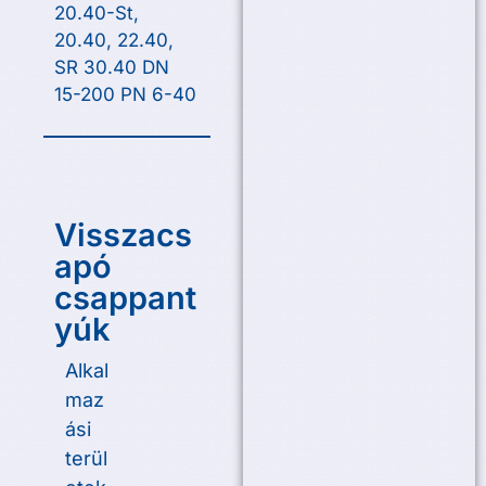
20.40-St,
20.40, 22.40,
SR 30.40 DN
15-200 PN 6-40
Visszacs
apó
csappant
yúk
Alkal
maz
ási
terül