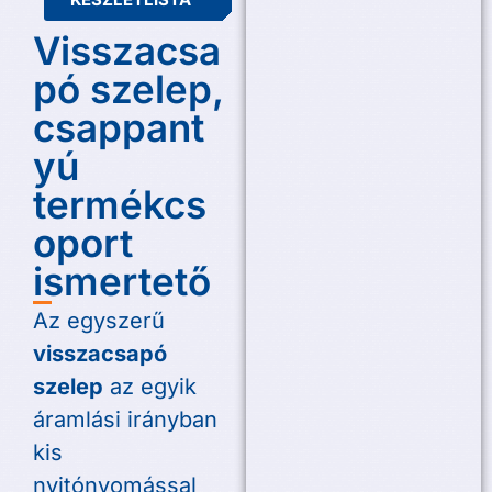
Visszacsa
pó szelep,
csappant
yú
termékcs
oport
ismertető
Az egyszerű
visszacsapó
szelep
az egyik
áramlási irányban
kis
nyitónyomással