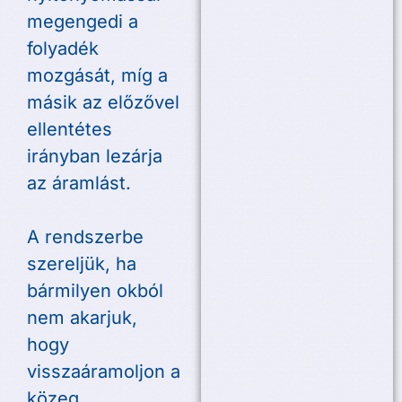
megengedi a
folyadék
mozgását, míg a
másik az előzővel
ellentétes
irányban lezárja
az áramlást.
A rendszerbe
szereljük, ha
bármilyen okból
nem akarjuk,
hogy
visszaáramoljon a
közeg.