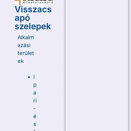
Visszacs
apó
szelepek
Alkalm
azási
terület
ek
I
p
a
ri
-
é
s