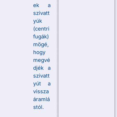
ek a
szivatt
yúk
(centri
fugák)
mögé,
hogy
megvé
djék a
szivatt
yút a
vissza
áramlá
stól.