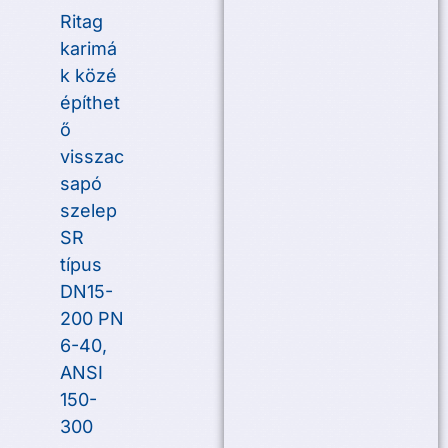
Ritag
karimá
k közé
építhet
ő
visszac
sapó
szelep
SR
típus
DN15-
200 PN
6-40,
ANSI
150-
300