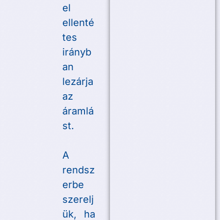
el
ellenté
tes
irányb
an
lezárja
az
áramlá
st.
A
rendsz
erbe
szerelj
ük, ha