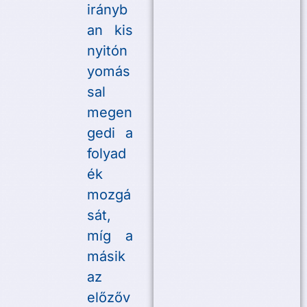
irányb
an kis
nyitón
yomás
sal
megen
gedi a
folyad
ék
mozgá
sát,
míg a
másik
az
előzőv