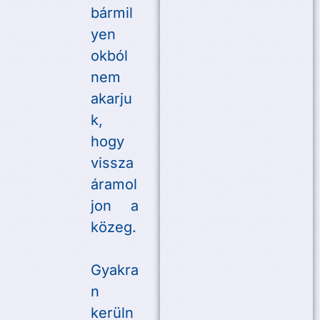
bármil
yen
okból
nem
akarju
k,
hogy
vissza
áramol
jon a
közeg.
Gyakra
n
kerüln