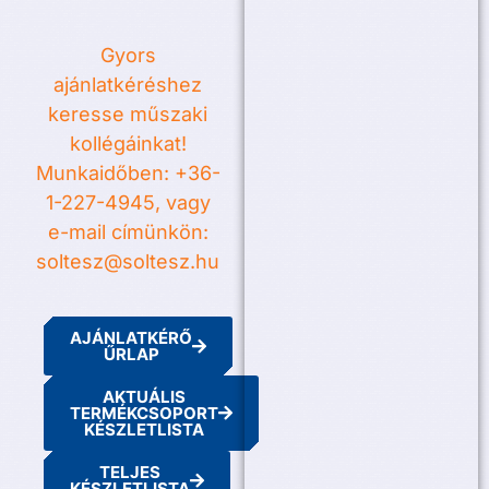
Gyors
ajánlatkéréshez
keresse műszaki
kollégáinkat!
Munkaidőben: +36-
1-227-4945, vagy
e-mail címünkön:
soltesz@soltesz.hu
AJÁNLATKÉRŐ
ŰRLAP
AKTUÁLIS
TERMÉKCSOPORT
KÉSZLETLISTA
TELJES
KÉSZLETLISTA