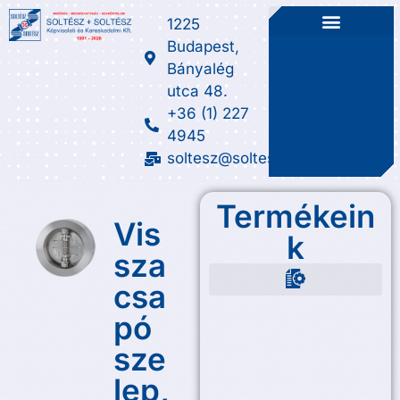
1225
Budapest,
Bányalég
utca 48.
+36 (1) 227
4945
soltesz@soltesz.hu
Termékein
Vis
k
sza
csa
Fém-lágyanyag tömítések
Manométer szerelvények
Szennyfogó és szűréstechnika
Üveg, üvegtömítés, csillám
Üzem alatti szivárgás elhárítás
Visszacsapó szelep, csappantyú
pó
sze
lep,