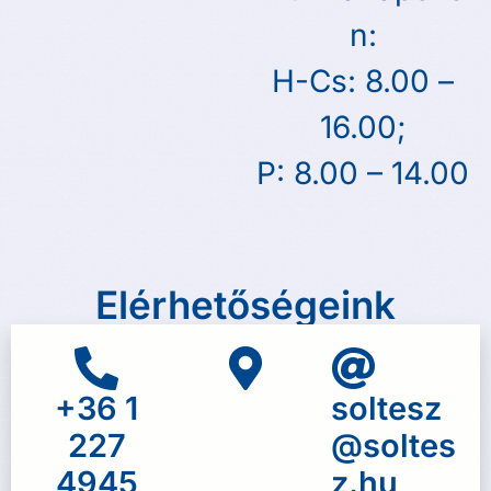
n:
H-Cs: 8.00 –
16.00;
P: 8.00 – 14.00
Elérhetőségeink
+36 1
soltesz
227
@soltes
4945
z.hu