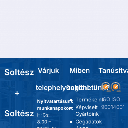
Várjuk
Miben
Tanúsítv
Soltész
telephelyünkön!
segíthetünk?
+
ISO
ISO
Termékeink
Nyitvatartásunk
9001
14001
Képviselt
munkanapokon:
Soltész
Gyártóink
H-Cs:
Cégadatok
8.00 –