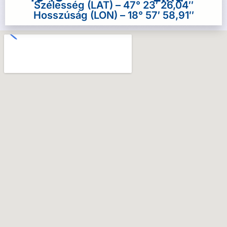
Szélesség (LAT) – 47° 23′ 26,04″
Hosszúság (LON) – 18° 57′ 58,91″