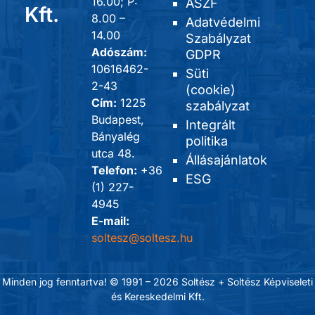
16.00; P:
ÁSZF
Kft.
8.00 –
Adatvédelmi
14.00
Szabályzat
Adószám:
GDPR
10616462-
Süti
2-43
(cookie)
Cím:
1225
szabályzat
Budapest,
Integrált
Bányalég
politika
utca 48.
Állásajánlatok
Telefon:
+36
ESG
(1) 227-
4945
E-mail:
soltesz@soltesz.hu
Minden jog fenntartva! © 1991 – 2026 Soltész + Soltész Képviseleti
és Kereskedelmi Kft.