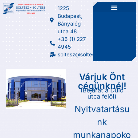
1225
Budapest,
Bányalég
utca 48.
+36 (1) 227
4945
soltesz@soltesz.hu
Várjuk Önt
cégünknél!
(Bejárat a Dűlő
utca felől)
Nyitvatartásu
nk
munkanapoko